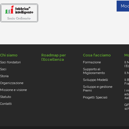
Mod
Chi siamo
Roadmap per
Cosa facciamo
Mo
l’Eccellenza
Soci fondatori
Formazione
Il
l’E
Soci
Supporto al
Miglioramento
Il 
Storia
Sviluppo Modelli
Il 
Organizzazione
Fr
Sviluppo e gestione
Missione e visione
Premi
I m
ada
Statuto
Progetti Speciali
ita
Contatti
GI
sc